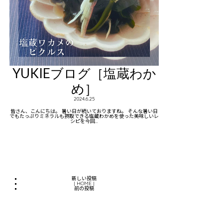
YUKIEブログ［塩蔵わか
め］
2024.6.25
皆さん、こんにちは。 暑い日が続いておりますね。 そんな暑い日
でもたっぷりミネラルも摂取できる塩蔵わかめを使った美味しいレ
シピを今回…
新しい投稿
|
HOME
|
前の投稿