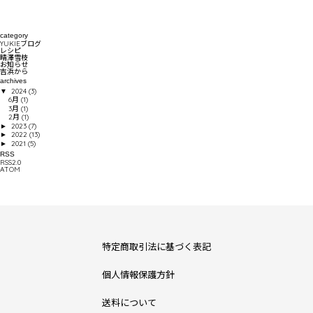
category
YUKIEブログ
レシピ
晴澤雪枝
お知らせ
吉浜から
archives
2024
(3)
▼
6月
(1)
3月
(1)
2月
(1)
2023
(7)
►
2022
(13)
►
2021
(5)
►
RSS
RSS2.0
ATOM
特定商取引法に基づく表記
個人情報保護方針
送料について